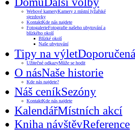
Domů
Další volby
Webové kamery
Kamery z místní lyžařské
sjezdovky
Kontakt
Kde nás najdete
Fotogalerie
Fotografie našeho ubytování a
blízkého okolí
Blízké okolí
Naše ubytování
Tipy na výlet
Doporučená
Užitečné odkazy
Může se hodit
O nás
Naše historie
Kde nás najdete?
Náš ceník
Sezóny
Kontakt
Kde nás najdete
Kalendář
Místních akcí
Kniha návštěv
Reference