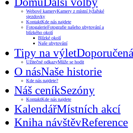
Domů
Další volby
Webové kamery
Kamery z místní lyžařské
sjezdovky
Kontakt
Kde nás najdete
Fotogalerie
Fotografie našeho ubytování a
blízkého okolí
Blízké okolí
Naše ubytování
Tipy na výlet
Doporučená
Užitečné odkazy
Může se hodit
O nás
Naše historie
Kde nás najdete?
Náš ceník
Sezóny
Kontakt
Kde nás najdete
Kalendář
Místních akcí
Kniha návštěv
Reference